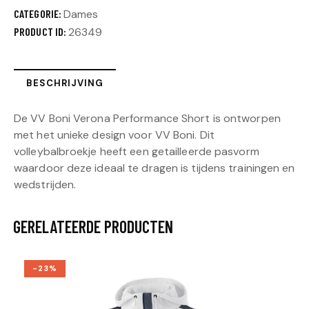
r
CATEGORIE:
Dames
n
PRODUCT ID:
26349
a
t
i
BESCHRIJVING
v
e
De VV Boni Verona Performance Short is ontworpen
:
met het unieke design voor VV Boni. Dit
volleybalbroekje heeft een getailleerde pasvorm
waardoor deze ideaal te dragen is tijdens trainingen en
wedstrijden.
GERELATEERDE PRODUCTEN
-23%