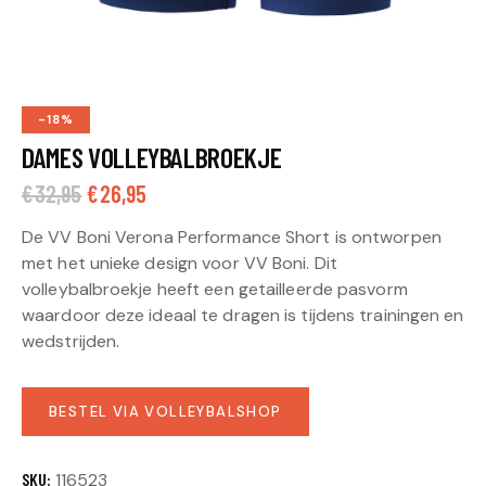
-18%
DAMES VOLLEYBALBROEKJE
€
32,95
€
26,95
De VV Boni Verona Performance Short is ontworpen
met het unieke design voor VV Boni. Dit
volleybalbroekje heeft een getailleerde pasvorm
waardoor deze ideaal te dragen is tijdens trainingen en
wedstrijden.
A
BESTEL VIA VOLLEYBALSHOP
l
t
e
SKU:
116523