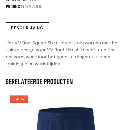
n
PRODUCT ID:
27303
a
t
i
BESCHRIJVING
v
e
Het VV Boni Squad Shirt Heren is ontworpen met het
:
unieke design voor VV Boni. Het shirt heeft een fijne
pasvorm waardoor het goed te dragen is tijdens
trainingen en wedstrijden.
GERELATEERDE PRODUCTEN
-30%