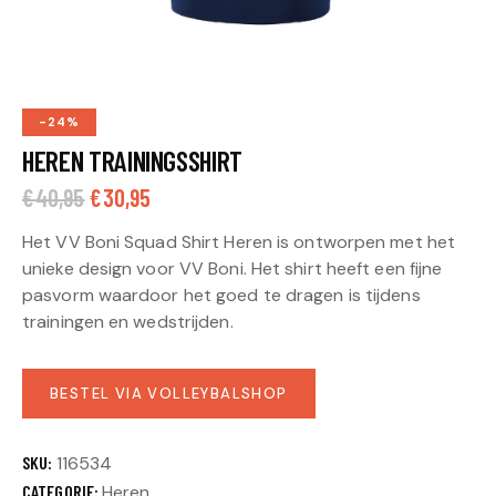
-24%
HEREN TRAININGSSHIRT
€
40,95
€
30,95
Het VV Boni Squad Shirt Heren is ontworpen met het
unieke design voor VV Boni. Het shirt heeft een fijne
pasvorm waardoor het goed te dragen is tijdens
trainingen en wedstrijden.
A
BESTEL VIA VOLLEYBALSHOP
l
t
e
SKU:
116534
r
CATEGORIE:
Heren