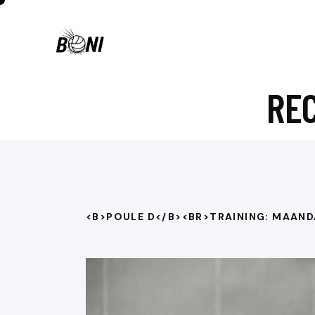
RE
<B>POULE D</B><BR>TRAINING: MAAN